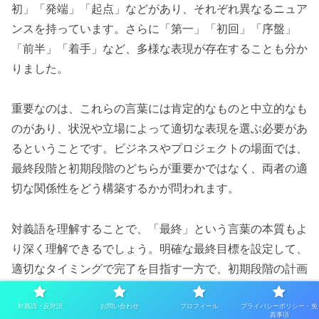
初」「発端」「起点」などがあり、それぞれ異なるニュア
ンスを持っています。さらに「第一」「初回」「序盤」
「前半」「着手」など、多様な表現が存在することも分か
りました。
重要なのは、これらの言葉には肯定的なものと中立的なも
のがあり、状況や立場によって適切な表現を選ぶ必要があ
るということです。ビジネスやプロジェクトの場面では、
最終段階と初期段階のどちらが重要かではなく、両者の適
切な関係性をどう構築するかが問われます。
対義語を理解することで、「最終」という言葉の本質もよ
り深く理解できるでしょう。明確な最終目標を設定して、
適切なタイミングで完了を目指す一方で、初期段階の計画
や出発点も大切にする。そのバランス感覚こそが、個人に
とってもプロジェクトにとっても、成功への鍵となるので
対義語・反対語
お問い合わせ
プロフィール
プライバシーポリシー・免
責事項