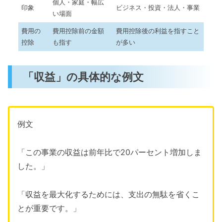
個人・家庭・幅広
印象
ビジネス・投資・法人・事業
い場面
費用の
費用控除前の金額
費用控除後の利益を指すこと
控除
も指す
が多い
「収益」の具体的な例文
例文
「この事業の収益は前年比で20パーセント増加しま
した。」
「収益を最大化するためには、支出の無駄を省くこ
とが重要です。」