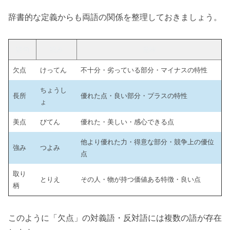
辞書的な定義からも両語の関係を整理しておきましょう。
語句
読み
意味
欠点
けってん
不十分・劣っている部分・マイナスの特性
ちょうし
長所
優れた点・良い部分・プラスの特性
ょ
美点
びてん
優れた・美しい・感心できる点
他より優れた力・得意な部分・競争上の優位
強み
つよみ
点
取り
とりえ
その人・物が持つ価値ある特徴・良い点
柄
このように「欠点」の対義語・反対語には複数の語が存在