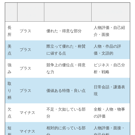
語
プラス／マ
ニュアンス
主な使用場面
句
イナス
長
人物評価・自己紹
プラス
優れた・得意な部分
所
介・面接
美
際立って優れた・称賛
人物・作品の評
プラス
点
に値する点
価・文語的
強
競争上の優位点・得意
ビジネス・自己分
プラス
み
な力
析・戦略
取
日常会話・謙遜表
り
プラス
価値ある特徴・良い点
現
柄
欠
不足・欠如している部
全般・人物・物事
マイナス
点
分
の評価
短
相対的に劣っている部
人物評価・面接・
マイナス
所
分
自己分析