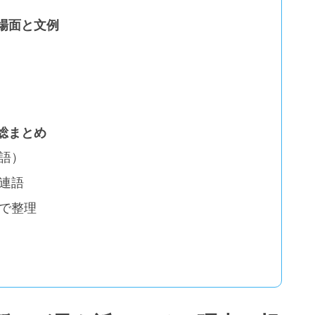
場面と文例
総まとめ
語）
連語
で整理