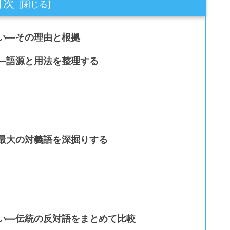
目次
い―その理由と根拠
―語源と用法を整理する
最大の対義語を深掘りする
い―伝統の反対語をまとめて比較