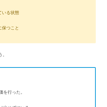
ている状態
に保つこと
う。
価を行った。