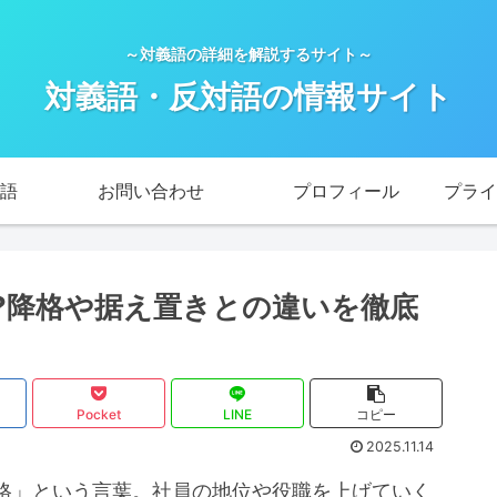
～対義語の詳細を解説するサイト～
対義語・反対語の情報サイト
語
お問い合わせ
プロフィール
?降格や据え置きとの違いを徹底
Pocket
LINE
コピー
2025.11.14
格」という言葉。社員の地位や役職を上げていく