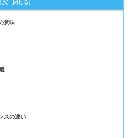
目次
の意味
選
ンスの違い