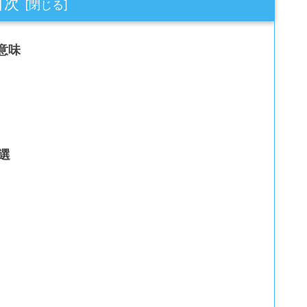
目次
意味
選