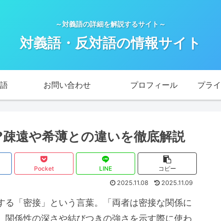
～対義語の詳細を解説するサイト～
対義語・反対語の情報サイト
語
お問い合わせ
プロフィール
?疎遠や希薄との違いを徹底解説
Pocket
LINE
コピー
2025.11.08
2025.11.09
する「密接」という言葉。「両者は密接な関係に
、関係性の深さや結びつきの強さを示す際に使わ